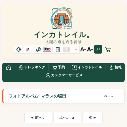
インカトレイル。
太陽の道を通る冒険
JA
USD
トレッキング
予約
インカトレイル
情報
カスタマーサービス
フォトアルバム: マラスの塩田
65,3K
◄ 前へ。
上へ。 ▲
次 ►