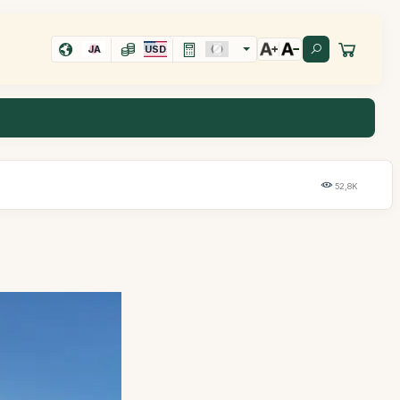
JA
USD
52,8K