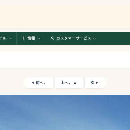
イル
情報
カスタマーサービス
◄ 前へ。
上へ。 ▲
次 ►