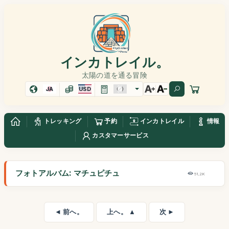
インカトレイル。
太陽の道を通る冒険
JA
USD
トレッキング
予約
インカトレイル
情報
カスタマーサービス
フォトアルバム: マチュピチュ
51,2K
◄ 前へ。
上へ。 ▲
次 ►