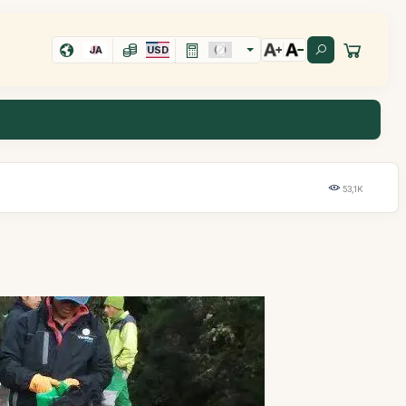
JA
USD
53,1K