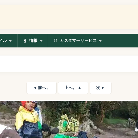
イル
情報
カスタマーサービス
◄ 前へ。
上へ。 ▲
次 ►