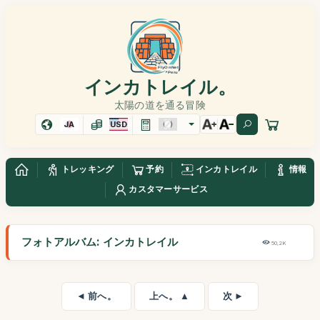
インカトレイル。
太陽の道を通る冒険
JA
USD
トレッキング
予約
インカトレイル
情報
カスタマーサービス
フォトアルバム: インカトレイル
50,2K
◄ 前へ。
上へ。 ▲
次 ►