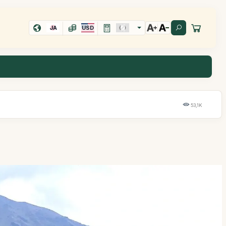
JA
USD
53,1K