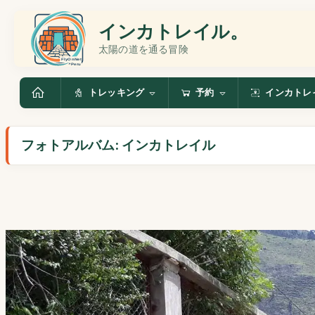
インカトレイル。
太陽の道を通る冒険
トレッキング
予約
インカトレ
フォトアルバム: インカトレイル