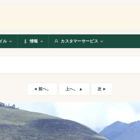
イル
情報
カスタマーサービス
◄ 前へ。
上へ。 ▲
次 ►