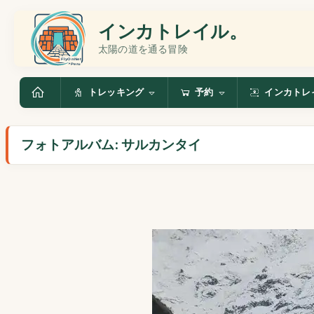
インカトレイル。
太陽の道を通る冒険
トレッキング
予約
インカトレ
フォトアルバム: サルカンタイ