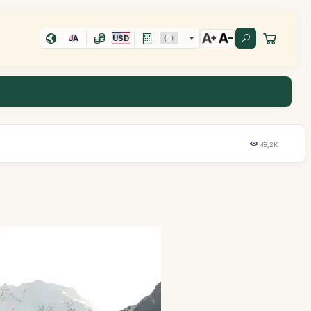
JA
USD
48,2K