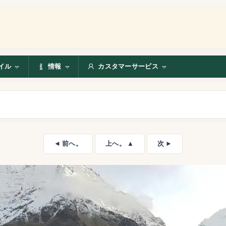
イル
情報
カスタマーサービス
◄ 前へ。
上へ。 ▲
次 ►