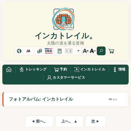
インカトレイル。
太陽の道を通る冒険
JA
USD
トレッキング
予約
インカトレイル
情報
カスタマーサービス
フォトアルバム: インカトレイル
43K
◄ 前へ。
上へ。 ▲
次 ►