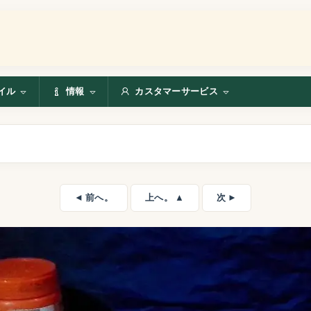
イル
情報
カスタマーサービス
◄ 前へ。
上へ。 ▲
次 ►