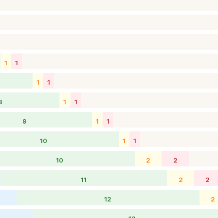
1
1
1
1
8
1
1
9
1
1
10
1
1
10
2
2
11
2
2
12
2