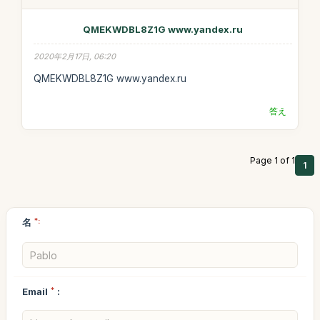
QMEKWDBL8Z1G www.yandex.ru
2020年2月17日, 06:20
QMEKWDBL8Z1G www.yandex.ru
答え
Page 1 of 1
1
名
*:
Email
*
: