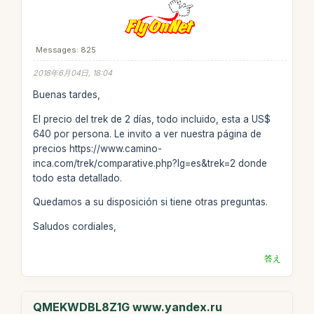
Messages: 825
2018年6月04日, 18:04
Buenas tardes,
El precio del trek de 2 días, todo incluido, esta a US$
640 por persona. Le invito a ver nuestra página de
precios https://www.camino-
inca.com/trek/comparative.php?lg=es&trek=2 donde
todo esta detallado.
Quedamos a su disposición si tiene otras preguntas.
Saludos cordiales,
答え
QMEKWDBL8Z1G www.yandex.ru