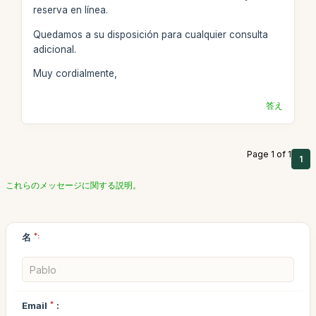
reserva en línea.
Quedamos a su disposición para cualquier consulta
adicional.
Muy cordialmente,
答え
Page 1 of 1
1
これらのメッセージに関する説明。
名
*:
Email
*
: