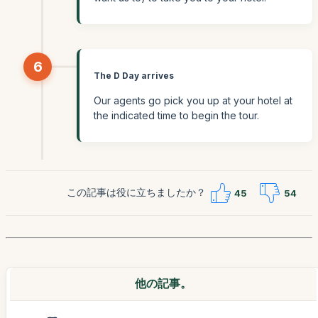
6
The D Day arrives
Our agents go pick you up at your hotel at
the indicated time to begin the tour.
この記事は役に立ちましたか？
45
54
他の記事。