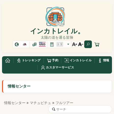
インカトレイル。
太陽の道を通る冒険
JA
USD
トレッキング
予約
インカトレイル
情報
カスタマーサービス
情報センター
情報センター
»
マチュピチュ
» フルツアー