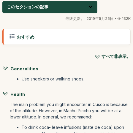
このセクションの記事
最終更新。: 2019年5月25日 •
132K
おすすめ
すべて非表示。
Generalities
Use sneekers or walking shoes.
Health
The main problem you might encounter in Cusco is because
of the altitude. However, in Machu Picchu you will be at a
lower altitude. In general, we recommend:
To drink coca- leave infusions (mate de coca) upon