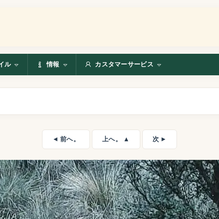
イル
情報
カスタマーサービス
◄ 前へ。
上へ。 ▲
次 ►