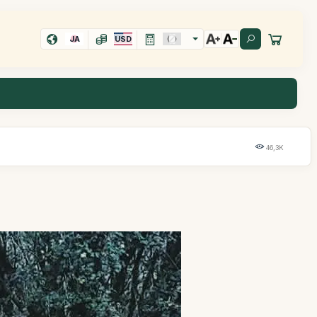
JA
USD
46,3K