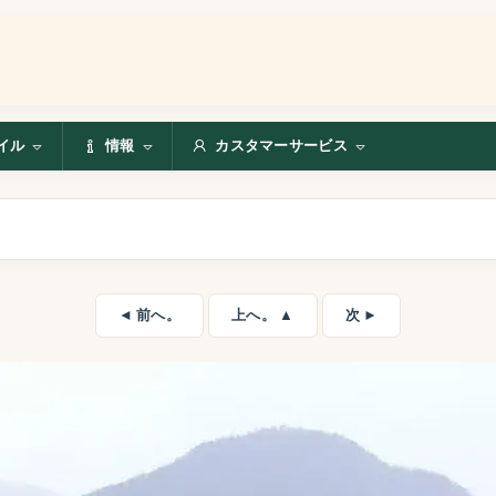
イル
情報
カスタマーサービス
◄ 前へ。
上へ。 ▲
次 ►