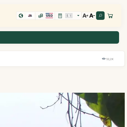
JA
USD
53,2K