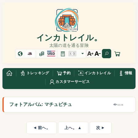
インカトレイル。
太陽の道を通る冒険
JA
USD
トレッキング
予約
インカトレイル
情報
カスタマーサービス
フォトアルバム: マチュピチュ
53,1K
◄ 前へ。
上へ。 ▲
次 ►