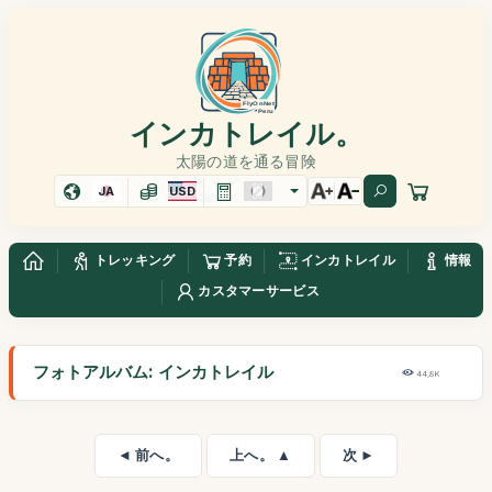
インカトレイル。
太陽の道を通る冒険
JA
USD
トレッキング
予約
インカトレイル
情報
カスタマーサービス
フォトアルバム: インカトレイル
44,8K
◄ 前へ。
上へ。 ▲
次 ►