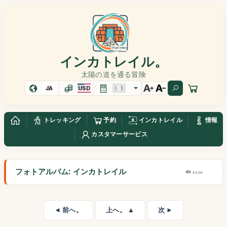
インカトレイル。
太陽の道を通る冒険
JA
USD
トレッキング
予約
インカトレイル
情報
カスタマーサービス
フォトアルバム: インカトレイル
44,9K
◄ 前へ。
上へ。 ▲
次 ►