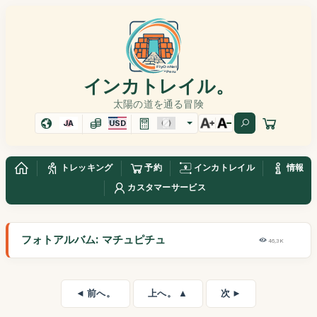
インカトレイル。
太陽の道を通る冒険
JA
USD
トレッキング
予約
インカトレイル
情報
カスタマーサービス
フォトアルバム: マチュピチュ
46,3K
◄ 前へ。
上へ。 ▲
次 ►