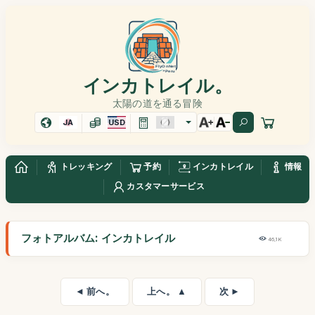
インカトレイル。
太陽の道を通る冒険
JA
USD
トレッキング
予約
インカトレイル
情報
カスタマーサービス
フォトアルバム: インカトレイル
46,1K
◄ 前へ。
上へ。 ▲
次 ►