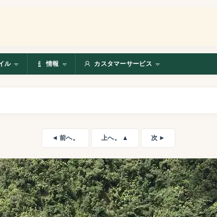
イル
情報
カスタマーサービス
◄ 前へ。
上へ。 ▲
次 ►