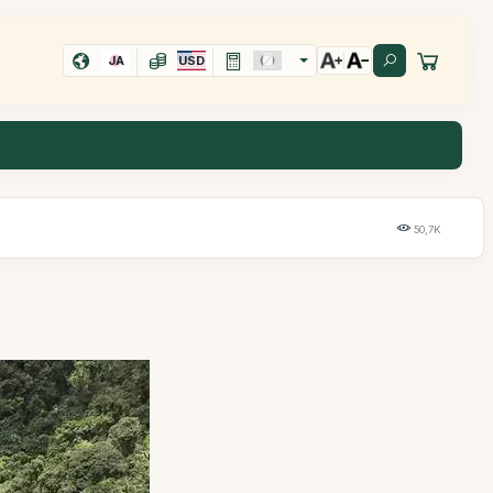
JA
USD
50,7K