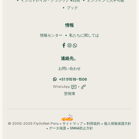
インカトレイル・クラシック 4日間
オンラインで入手可能
ブック
情報
情報センター
私たちに関しては
連絡先。
お問い合わせ
+51 91518-1506
WhatsApp
+
苦情簿
© 2006-2026 FlyOnNet Peru •
•
•
サイトマップ
利用規約
個人情報保護方針
•
•
データ保護
SNNA防止方針