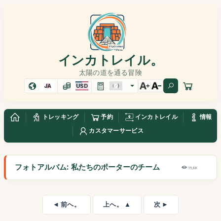
インカトレイル。
太陽の道を通る冒険
JA
USD
トレッキング
予約
インカトレイル
情報
カスタマーサービス
フォトアルバム: 私たちのポーターのチーム
15,8K
◄ 前へ。
上へ。 ▲
次 ►