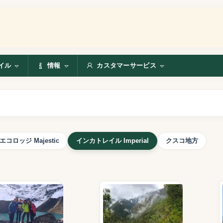
イル
情報
カスタマーサービス
エコロッジ Majestic
インカトレイル Imperial
クスコ地方