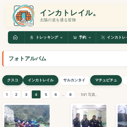
インカトレイル。
太陽の道を通る冒険
トレッキング
予約
インカトレ
フォトアルバム
クスコ
インカトレイル
サルカンタイ
マチュピチュ
1
2
3
4
5
6
...
8
· 591 写真。