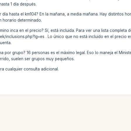
hasta 1 día después.
er día hasta el km104? En la mañana, a media mañana. Hay distintos ho
n horario determinado.
amino inca en el precio? Sí, está incluida. Para ver una lista completa d
k/inclusions.php?lg=es . Lo único que no está incluido en el precio e
uenta.
a por grupo? 16 personas es el máximo legal. Eso lo maneja el Ministe
rrido, suelen ser grupos muy pequeños.
a cualquier consulta adicional.