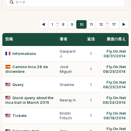
...
...
◀
1
8
9
10
11
12
17
▶
投稿
著者
返信
最後の答え
Gaspard
Fly.On.Net
Informations
1
J.
08/31/2014
Camino Inca 28 de
José
Fly.On.Net
1
diciembre
Miguel
08/25/2014
Fly.On.Net
Query
Graeme
1
08/25/2014
Quick query about the
Fly.On.Net
Neeraj H.
1
Inca trail in March 2015
08/24/2014
Kristin
Fly.On.Net
Tickets
1
Fritsch
08/18/2014
Fly.On.Net