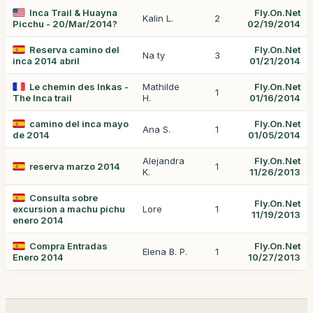
Inca Trail & Huayna
Fly.On.Net
Kalin L.
2
Picchu - 20/Mar/2014?
02/19/2014
Reserva camino del
Fly.On.Net
Na ty
3
inca 2014 abril
01/21/2014
Le chemin des Inkas -
Mathilde
Fly.On.Net
1
The Inca trail
H.
01/16/2014
camino del inca mayo
Fly.On.Net
Ana S.
1
de 2014
01/05/2014
Alejandra
Fly.On.Net
reserva marzo 2014
1
K.
11/26/2013
Consulta sobre
Fly.On.Net
excursion a machu pichu
Lore
1
11/19/2013
enero 2014
Compra Entradas
Fly.On.Net
Elena B. P.
1
Enero 2014
10/27/2013