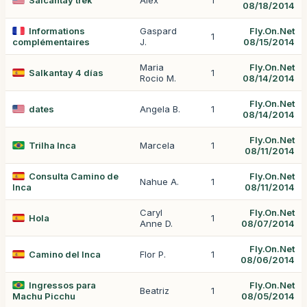
Salcantay trek
Alex
1
08/18/2014
Informations
Gaspard
Fly.On.Net
1
complémentaires
J.
08/15/2014
Maria
Fly.On.Net
Salkantay 4 días
1
Rocio M.
08/14/2014
Fly.On.Net
dates
Angela B.
1
08/14/2014
Fly.On.Net
Trilha Inca
Marcela
1
08/11/2014
Consulta Camino de
Fly.On.Net
Nahue A.
1
Inca
08/11/2014
Caryl
Fly.On.Net
Hola
1
Anne D.
08/07/2014
Fly.On.Net
Camino del Inca
Flor P.
1
08/06/2014
Ingressos para
Fly.On.Net
Beatriz
1
Machu Picchu
08/05/2014