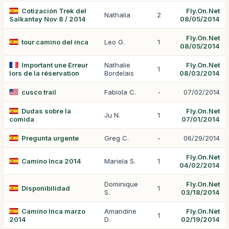
Cotización Trek del
Fly.On.Net
Nathalia
2
Salkantay Nov 8 / 2014
08/05/2014
Fly.On.Net
tour camino del inca
Leo G.
1
08/05/2014
Important une Erreur
Nathalie
Fly.On.Net
1
lors de la réservation
Bordelais
08/03/2014
cusco trail
Fabiola C.
-
07/02/2014
Dudas sobre la
Fly.On.Net
Ju N.
1
comida
07/01/2014
Pregunta urgente
Greg C.
-
06/29/2014
Fly.On.Net
Camino Inca 2014
Mariela S.
1
04/02/2014
Dominique
Fly.On.Net
Disponibilidad
1
S.
03/18/2014
Camino Inca marzo
Amandine
Fly.On.Net
1
2014
D.
02/19/2014