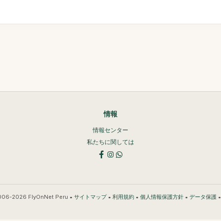
情報
情報センター
私たちに関しては
006-2026 FlyOnNet Peru •
•
•
•
サイトマップ
利用規約
個人情報保護方針
データ保護