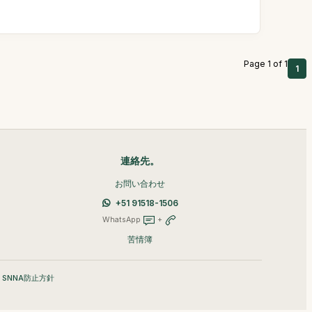
Page 1 of 1
1
連絡先。
お問い合わせ
+51 91518-1506
WhatsApp
+
苦情簿
•
SNNA防止方針