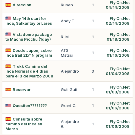
Fly.On.Net
direccion
Ruben
1
04/14/2008
May 14th start for
Fly.On.Net
Andy T.
1
Inca, Salkantay or Lares
02/14/2008
Vistadome package
Fly.On.Net
R. M.
1
to Machu Picchu (1day)
01/18/2008
Desde Japon, sobre
ATS
Fly.On.Net
1
Inca trail 2D/1N program
Matsui
01/16/2008
Trekk Camino del
Fly.On.Net
Inca Normal de 4 días
Alejandro
3
01/04/2008
para el 3 de Marzo 2008
Fly.On.Net
Reservar
Guti Guti
1
01/03/2008
Fly.On.Net
Question????????
Grant O.
1
01/06/2008
Consulta sobre
Alejandro
Fly.On.Net
camino del Inca en
1
R.
01/06/2008
Marzo