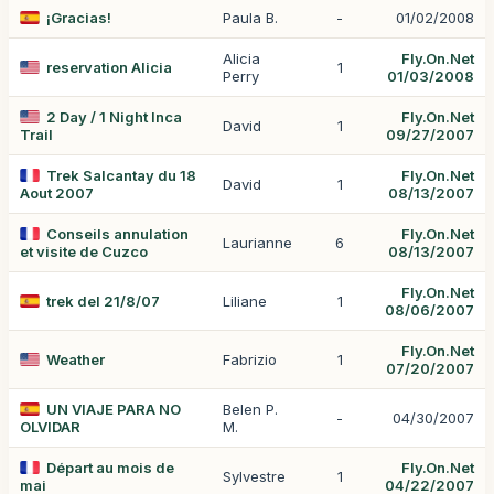
¡Gracias!
Paula B.
-
01/02/2008
Alicia
Fly.On.Net
reservation Alicia
1
Perry
01/03/2008
2 Day / 1 Night Inca
Fly.On.Net
David
1
Trail
09/27/2007
Trek Salcantay du 18
Fly.On.Net
David
1
Aout 2007
08/13/2007
Conseils annulation
Fly.On.Net
Laurianne
6
et visite de Cuzco
08/13/2007
Fly.On.Net
trek del 21/8/07
Liliane
1
08/06/2007
Fly.On.Net
Weather
Fabrizio
1
07/20/2007
UN VIAJE PARA NO
Belen P.
-
04/30/2007
OLVIDAR
M.
Départ au mois de
Fly.On.Net
Sylvestre
1
mai
04/22/2007