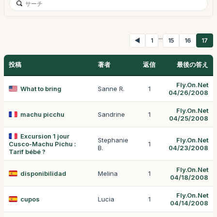
...
◀
1
15
16
17
投稿
著者
返信
最後の答え
Fly.On.Net
What to bring
Sanne R.
1
04/26/2008
Fly.On.Net
machu picchu
Sandrine
1
04/25/2008
Excursion 1 jour
Stephanie
Fly.On.Net
Cusco-Machu Pichu :
1
B.
04/23/2008
Tarif bébé ?
Fly.On.Net
disponibilidad
Melina
1
04/18/2008
Fly.On.Net
cupos
Lucia
1
04/14/2008