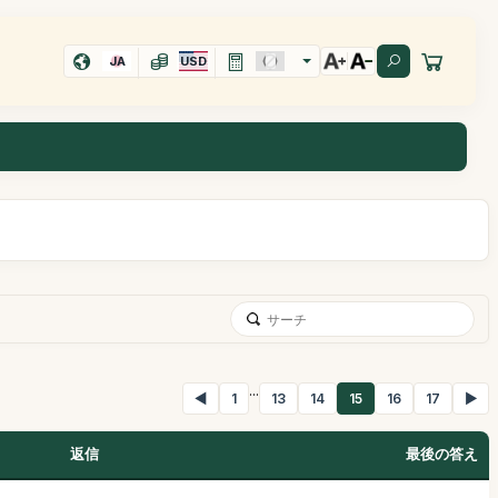
JA
USD
...
◀
1
13
14
15
16
17
▶
返信
最後の答え