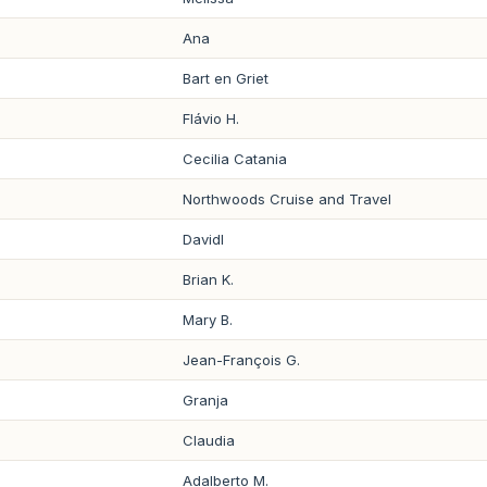
Ana
Bart en Griet
Flávio H.
Cecilia Catania
Northwoods Cruise and Travel
Davidl
Brian K.
Mary B.
Jean-François G.
Granja
Claudia
Adalberto M.