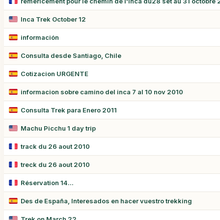
remericement pour le chemin de l'inca du28 set au 31 octobre
Inca Trek October 12
información
Consulta desde Santiago, Chile
Cotizacion URGENTE
informacion sobre camino del inca 7 al 10 nov 2010
Consulta Trek para Enero 2011
Machu Picchu 1 day trip
track du 26 aout 2010
treck du 26 aout 2010
Réservation 14...
Des de España, Interesados en hacer vuestro trekking
Trek on March 22