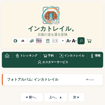
インカトレイル。
太陽の道を通る冒険
JA
USD
トレッキング
予約
インカトレイル
情報
カスタマーサービス
フォトアルバム: インカトレイル
40,6K
◄ 前へ。
上へ。 ▲
次 ►