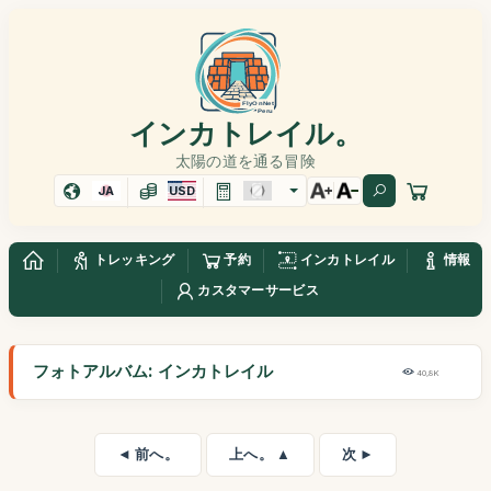
インカトレイル。
太陽の道を通る冒険
JA
USD
トレッキング
予約
インカトレイル
情報
カスタマーサービス
フォトアルバム: インカトレイル
40,8K
◄ 前へ。
上へ。 ▲
次 ►