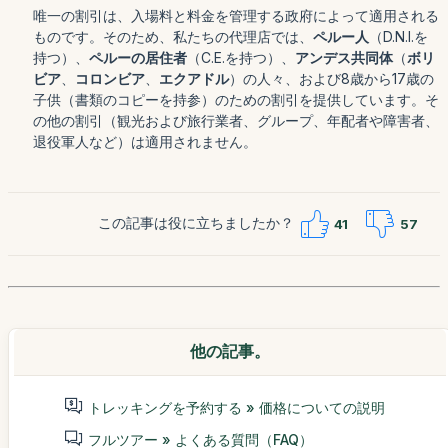
唯一の割引は、入場料と料金を管理する政府によって適用される
ものです。そのため、私たちの代理店では、
ペルー人
（D.N.I.を
持つ）、
ペルーの居住者
（C.E.を持つ）、
アンデス共同体
（
ボリ
ビア
、
コロンビア
、
エクアドル
）の人々、および8歳から17歳の
子供（書類のコピーを持参）のための割引を提供しています。そ
の他の割引（観光および旅行業者、グループ、年配者や障害者、
退役軍人など）は適用されません。
この記事は役に立ちましたか？
41
57
他の記事。
トレッキングを予約する » 価格についての説明
フルツアー » よくある質問（FAQ）