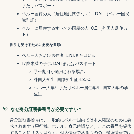
またはパスポート
ペルー国籍の人（居住地に関係なく）: D.N.I.（ペルー国民
識別証）
ペルーに居住するすべての国籍の人: C.E.（外国人居住カー
ド）
割引を受けるために必要な書類:
ペルー人および居住者: D.N.I.またはC.E.
17歳未満の子供: D.N.I.またはパスポート
学生割引が適用される場合:
外国人学生: 国際学生証 (I.S.I.C.)
ペルー人学生またはペルー居住学生: 国立大学の学
生証
なぜ身分証明書番号が必要ですか？
身分証明書番号は、一般的にペルー国内では本人確認のために要
求されます（飛行機、ホテル、身元確認など）。この番号を提供
することにリスクはなく、個人情報であるものの、機密情報では