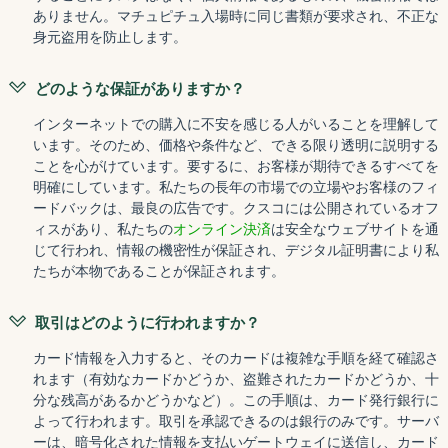
ありません。マチュピチュ入場時に同じ書類が要求され、不正な
身元盗用を防止します。
どのような保証がありますか？
インターネットでの購入に不安を感じる人がいることを理解して
います。そのため、価格や条件など、できる限り透明に説明する
ことを心がけています。要するに、お客様が期待できるすべてを
明確にしています。私たちの長年の市場での立場やお客様のフィ
ードバックは、最良の広告です。クスコには公開されているオフ
ィスがあり、私たちの
オンライン決済
は安全なウェブサイトを通
じて行われ、情報の機密性が保証され、デジタル証明書により私
たちが本物であることが保証されます。
取引はどのように行われますか？
カード情報を入力すると、そのカードは複雑な手順を経て確認さ
れます（有効なカードかどうか、盗難されたカードかどうか、十
分な残高があるかどうかなど）。この手順は、カード発行銀行に
よって行われます。取引を承認できるのは銀行のみです。サーバ
ーは、暗号化された情報を支払いゲートウェイに送信し、カード