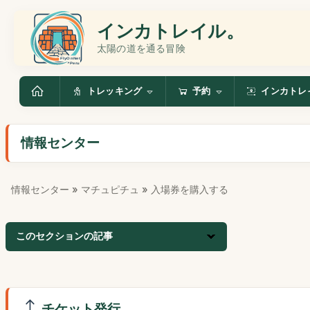
インカトレイル。
太陽の道を通る冒険
トレッキング
予約
インカトレ
情報センター
情報センター
»
マチュピチュ
» 入場券を購入する
このセクションの記事
チケット発行