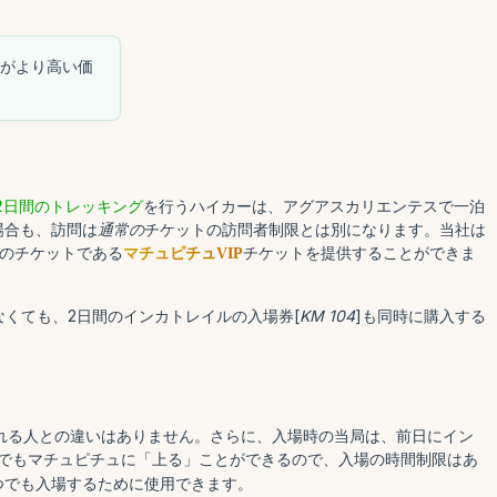
がより高い価
2日間のトレッキング
を行うハイカーは、アグアスカリエンテスで一泊
場合も、訪問は
通常の
チケットの訪問者制限とは別になります。当社は
ルのチケットである
チケットを提供することができま
マチュピチュVIP
くても、2日間のインカトレイルの入場券[
KM 104
]も同時に購入する
訪れる人との違いはありません。さらに、入場時の当局は、前日にイン
つでもマチュピチュに「上る」ことができるので、入場の時間制限はあ
いつでも入場するために使用できます。