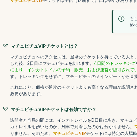
チケットは子供（17歳まで）には割引がありま
マチュピチュVIP
も
格
マチュピチュVIPチケットとは？
マチュピチュへのアクセスは、
通常の
チケットを持っている人と
した後、2日目にマチュピチュを訪れます。
4日間のトレッキング
により、
インカトレイルの予約、販売、および運営が認可されて
す。トレッキングをせずに、マチュピチュのメインゲートから直
これにより、価格が通常のチケットよりも高くなる理由が説明され
必要があります。
マチュピチュVIPチケットは有効ですか？
訪問者と当局の間には、インカトレイルをD日目に歩き、マチュピ
カトレイルを歩いたのか、列車で到着したのかは分かりません。
りません。そのため、
チケットには特定の入場時
マチュピチュVIP