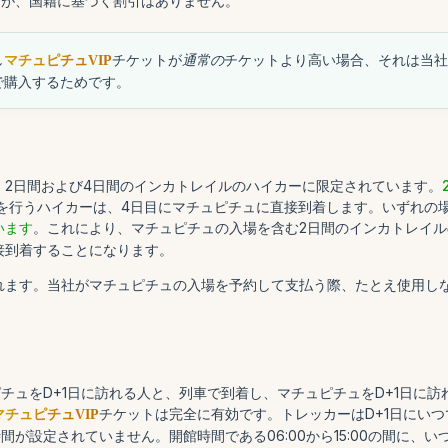
すが、国籍に基づく割引はありません。
し
チケットが
通常の
チケットより高い場合、それは当社
マチュピチュVIP
で購入するためです。
、2日間および4日間のインカトレイルのハイカーに限定されています。
を行うハイカーは、4日目にマチュピチュに直接到着します。いずれの
います
。これにより、マチュピチュの入場を含む2日間のインカトレイ
接到着することになります。
ます。当社がマチュピチュの入場を予約して支払う際、たとえ使用しな
チュをD+1日に訪れる人と、列車で到着し、マチュピチュをD+1日に
チケットは完全に有効です。トレッカーはD+1日にい
マチュピチュVIP
間が設定されていません。開館時間である06:00から15:00の間に、