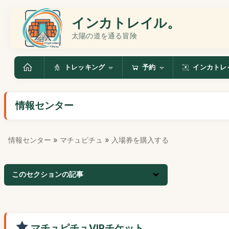
インカトレイル。
太陽の道を通る冒険
トレッキング
予約
インカトレ
情報センター
情報センター
»
マチュピチュ
» 入場券を購入する
このセクションの記事
マチュピチュVIPチケット