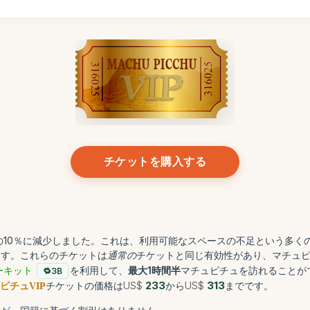
チケットを購入する
10％に減少しました。これは、利用可能なスペースの不足という多く
ます。これらのチケットは
通常の
チケットと同じ有効性があり、マチュ
ーキット
を利用して、
最大1時間半
マチュピチュを訪れることが
3B
チケットの価格は
US$
233
から
US$
313
までです。
ピチュVIP